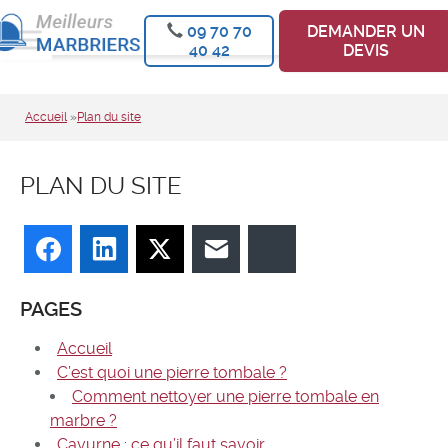
09 70 70
DEMANDER UN
40 42
DEVIS
Accueil
»
Plan du site
PLAN DU SITE
Facebook
LinkedIn
Twitter
E-mail
Bluesky
PAGES
Accueil
C’est quoi une pierre tombale ?
Comment nettoyer une pierre tombale en
marbre ?
Cavurne : ce qu’il faut savoir