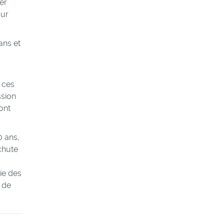
er
our
ans et
 ces
ssion
ont
0 ans,
chute
ie des
 de