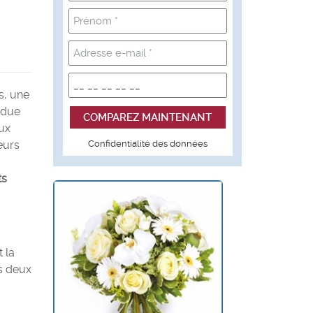
is, une
endue
aux
eurs
Confidentialité des données
s
 la
es deux