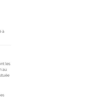
é à
nt les
n au
située
ues