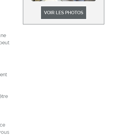
VOIR LES PHOTOS
une
 peut
ment
être
 ce
 vous