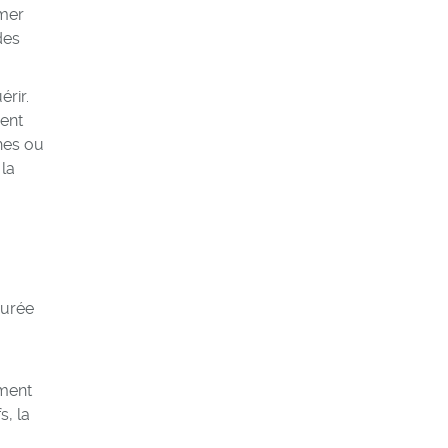
amer
des
rir.
ent
ches ou
la
durée
a
oment
s, la