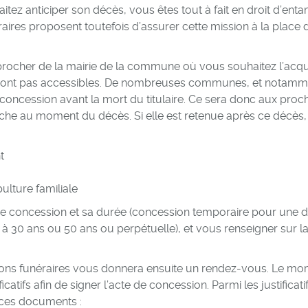
ez anticiper son décès, vous êtes tout à fait en droit d’ent
res proposent toutefois d’assurer cette mission à la place 
procher de la mairie de la commune où vous souhaitez l’acqué
 seront pas accessibles. De nombreuses communes, et notamm
e concession avant la mort du titulaire. Ce sera donc aux pro
che au moment du décès. Si elle est retenue après ce décès, 
t
ture familiale
de concession et sa durée (concession temporaire pour une 
à 30 ans ou 50 ans ou perpétuelle), et vous renseigner sur l
ons funéraires vous donnera ensuite un rendez-vous. Le m
catifs afin de signer l’acte de concession. Parmi les justificatif
e ces documents :