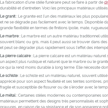
La fabrication d’une stèle funéraire peut se faire à partir de
di
durabilité et d’entretien. Voici les principaux matériaux utilisés 
Le granit :
Le granite est l’un des matériaux les plus populaire
et ne se dégrade pas facilement avec le temps. Disponible dan
grande flexibilité en termes de finitions (polie, mate, rugueuse)
Le marbre :
Le marbre est un autre matériau traditionnel utilis
souvent blanc ou gris, mais il peut aussi se trouver dans des
et peut se dégrader plus rapidement sous l’effet des intempéri
La pierre calcaire :
La pierre calcaire est un matériau naturel s
un aspect plus rustique et naturel que le marbre ou le granit
ce qui la rend moins durable à long terme. Elle nécessite don
Le schiste :
Le schiste est un matériau naturel, souvent utilis
apprécié pour son aspect feuilleté et ses teintes sombres, pri
fragile et susceptible de fissurer ou de s’éroder avec le temp
Le métal :
Certaines stèles modernes ou contemporaines sont
matériaux permettent des designs très personnalisés et sophis
gravures, en raison de sa résistance et de son apparence nob