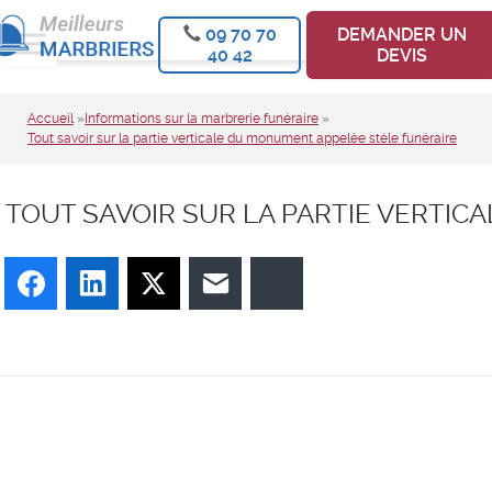
09 70 70
DEMANDER UN
40 42
DEVIS
Accueil
»
Informations sur la marbrerie funéraire
»
Tout savoir sur la partie verticale du monument appelée stèle funéraire
TOUT SAVOIR SUR LA PARTIE VERTI
Facebook
LinkedIn
Twitter
E-mail
Bluesky