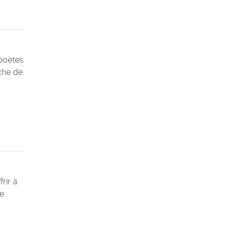
 poètes
che de
rir à
ne