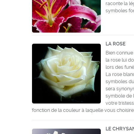
raconte la lé
symboles for
LA ROSE
Bien connue d
la rose lui d
lors des funér
La rose blan
symboles du 
sera synonym
symbole de li
votre tristes
fonction de la couleur à laquelle vous choisirez
LE CHRYSA