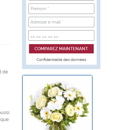
s
Confidentialité des données
st de
aussi
t que