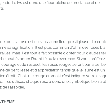
gende. Le lys est donc une fleur pleine de prestance et de
ts.
e tous, la rose est elle aussi une fleur prestigieuse. La coul
onne sa signification. Il est plus commun d’offrir des roses bl
ailles, mais il est tout à fait possible d’opter pour d’autres tei
che peut évoquer l’humilité ou la révérence. Si vous préférez 
courage et du respect, les roses rouges seront parfaites. Le
e de gentillesse et d’appréciation tandis que le jaune est un
en étroit. Choisir le rouge cramoisi c’est indiquer votre chagr
se. Très utilisée, chaque rose a donc une symbolique bien à el
 de l’associer.
NTHÈME