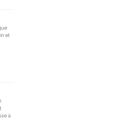
 que
in et
n
t
esse à