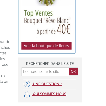
eur de
anches
ntes.
les
RECHERCHER DANS LE SITE
 rose
in et
le en
UNE QUESTION ?
QUI SOMMES NOUS