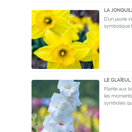
LA JONQUI
D’un jaune vi
symbolique f
LE GLAÏEUL
Plante aux lo
les moments d
symboles qu’i