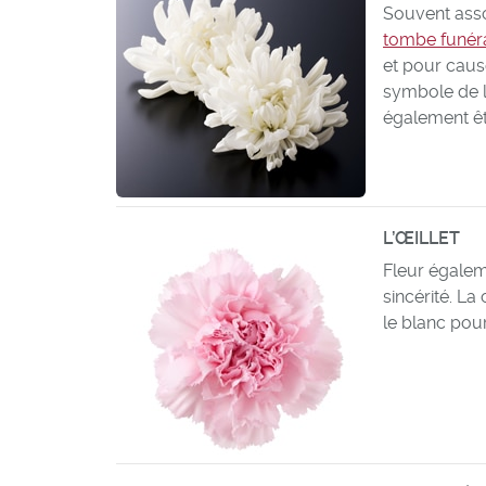
Souvent assoc
tombe funér
et pour cause
symbole de la
également êtr
L’ŒILLET
Fleur égaleme
sincérité. La
le blanc pour