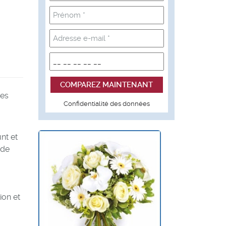
des
Confidentialité des données
nt et
 de
ion et