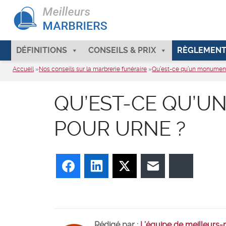
DÉFINITIONS
CONSEILS & PRIX
RÈGLEMENT
Accueil
»
Nos conseils sur la marbrerie funéraire
»
Qu’est-ce qu’un monument 
QU’EST-CE QU’U
POUR URNE ?
Facebook
LinkedIn
Twitter
E-mail
Bluesky
Rédigé par :
L’équipe de meilleurs