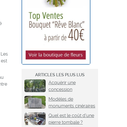
é
 Les
 est
ARTICLES LES PLUS LUS
au
Acquérir une
ntre
concession
Modèles de
monuments cinéraires
Quel est le coût d’une
pierre tombale ?