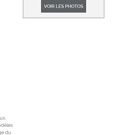
VOIR LES PHOTOS
ux,
odèles
ge du