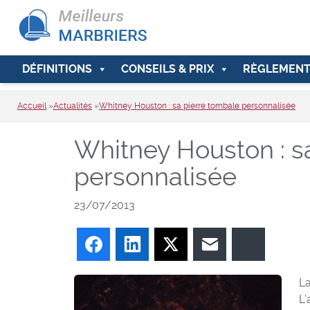
DÉFINITIONS
CONSEILS & PRIX
RÈGLEMENT
Accueil
»
Actualités
»
Whitney Houston : sa pierre tombale personnalisée
Whitney Houston : s
personnalisée
23/07/2013
Facebook
LinkedIn
Twitter
E-mail
Bluesky
La
L’