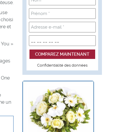
nteuse.
euse
choisi
ère et
e You »
mages
Confidentialité des données
« One
e
ine un