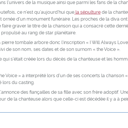
ns l’univers de la musique ainsi que parmi les fans de la cha
utefois, ce n’est qu’aujourd’hui que
la sépulture
de la chant
t ornée d’un monument funéraire. Les proches de la diva ont 
 faire graver le titre de la chanson qui a consacré cette derni
a propulsé au rang de star planétaire.
 pierre tombale arbore donc l’inscription « I Will Always Lov
ivi de son nom, ses dates et de son surnom « the Voice ».
 qui s’était créée lors du décès de la chanteuse et les hom
e Voice » a interprété lors d’un de ses concerts la chanson 
é lors du casting.
’annonce des fiançailles de sa fille avec son frère adoptif. Un
r de la chanteuse alors que celle-ci est décédée il y a à pe