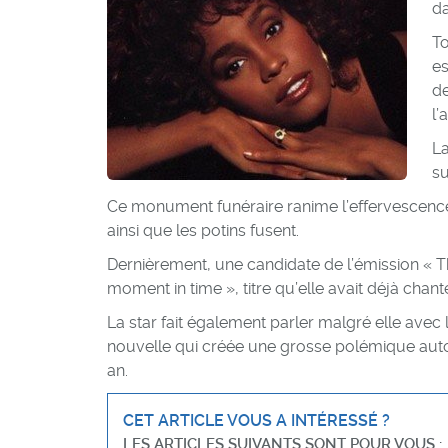
da
To
es
de
l’
La
su
Ce monument funéraire ranime l’effervescence
ainsi que les potins fusent.
Dernièrement, une candidate de l’émission « Th
moment in time », titre qu’elle avait déjà chant
La star fait également parler malgré elle avec l
nouvelle qui créée une grosse polémique autou
an.
CET ARTICLE VOUS A INTÉRESSÉ ?
LES ARTICLES SUIVANTS SONT POUR VOUS :