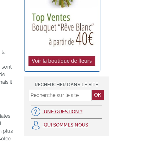
 la
 sont
 de
ais il
RECHERCHER DANS LE SITE
UNE QUESTION ?
iales,
l
QUI SOMMES NOUS
n plus
solée