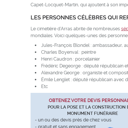
Capet-Locquet-Martin, qui ajoutent à son impo
LES PERSONNES CÉLÈBRES QUI RE
Le cimetière d’Arras abrite de nombreuses
sép
mondiales. Voici quelques-unes des personnes
Jules-François Blondel : ambassadeur, aut
Charles Boyenval : peintre
Henri Caudron : porcelainier
Frédéric Degeorge : député républicain et
Alexandre George : organiste et composi
Émile Lenglet : député républicain avec
Etc
OBTENEZ VOTRE DEVIS PERSONNA
POUR LA POSE ET LA CONSTRUCTION 
MONUMENT FUNÉRAIRE
- un ou des devis près de chez vous
- gratuit et sans engagement