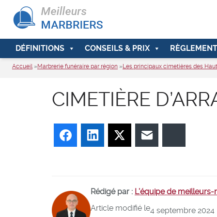
DÉFINITIONS
CONSEILS & PRIX
RÈGLEMENT
Accueil
»
Marbrerie funéraire par région
»
Les principaux cimetières des Hau
CIMETIÈRE D’AR
Facebook
LinkedIn
Twitter
E-mail
Bluesky
Rédigé par :
L’équipe de meilleurs
Article modifié le
4 septembre 2024