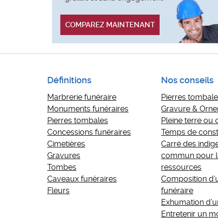
COMPAREZ MAINTENANT
Définitions
Nos conseils
Marbrerie funéraire
Pierres tombales
Monuments funéraires
Gravure & Orn
Pierres tombales
Pleine terre ou
Concessions funéraires
Temps de const
Cimetières
Carré des indige
Gravures
commun pour le
Tombes
ressources
Caveaux funéraires
Composition d
Fleurs
funéraire
Exhumation d’u
Entretenir un 