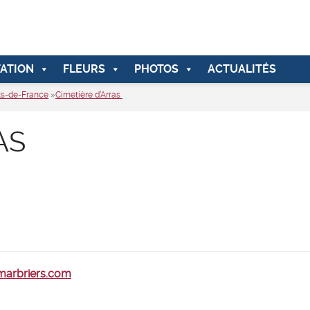
ATION
FLEURS
PHOTOS
ACTUALITÉS
ts-de-France
»
Cimetière d’Arras
RAS
-marbriers.com