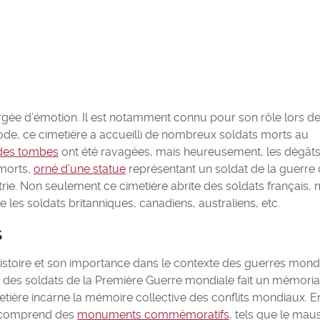
hargée d’émotion. Il est notamment connu pour son rôle lors de
ode, ce cimetière a accueilli de nombreux soldats morts au
des tombes
ont été ravagées, mais heureusement, les dégâts
morts,
orné d’une statue
représentant un soldat de la guerre
ie. Non seulement ce cimetière abrite des soldats français, m
 les soldats britanniques, canadiens, australiens, etc.
S
 histoire et son importance dans le contexte des guerres mond
l des soldats de la Première Guerre mondiale fait un mémoria
metière incarne la mémoire collective des conflits mondiaux. E
as comprend des
monuments commémoratifs
, tels que le mau