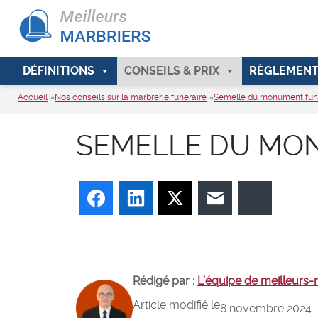
DÉFINITIONS
CONSEILS & PRIX
RÈGLEMENT
Accueil
»
Nos conseils sur la marbrerie funéraire
»
Semelle du monument fun
SEMELLE DU MO
Facebook
LinkedIn
Twitter
E-mail
Bluesky
Rédigé par :
L’équipe de meilleurs
Article modifié le
8 novembre 2024