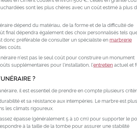
emelles en ciment coûtent environ 500 €, celles en granite coû
ouchardées sont les plus chères avec un coût estimé à plus d
ire dépend du matériau, de la forme et de la difficulté de
e coût final dépendra également des choix personnalisés tels que
 est donc préférable de consulter un spécialiste en
marbrerie
des coûts.
funéraire n’est pas le seul coût pour construire un monument
oûts supplémentaires pour l’installation, l’
entretien
actuel et f
UNÉRAIRE ?
raire, il est essentiel de prendre en compte plusieurs critèr
rabilité et sa résistance aux intempéries. Le marbre est plu
ns les climats rigoureux.
 assez épaisse (généralement 5 à 10 cm) pour supporter le p
pondre à la taille de la tombe pour assurer une stabilité