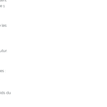
tent
e 1
 les
utur.
es :
s
oids du