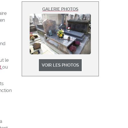
GALERIE PHOTOS
aire
 en
end
t le
VOIR LES PHOTOS
it
ou
ts
nction
la