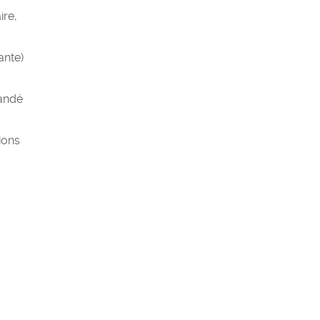
ire,
ante)
mandé
ions