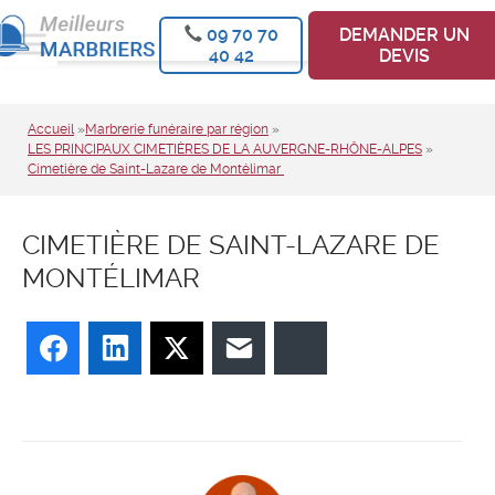
09 70 70
DEMANDER UN
40 42
DEVIS
Accueil
»
Marbrerie funéraire par région
»
LES PRINCIPAUX CIMETIÈRES DE LA AUVERGNE-RHÔNE-ALPES
»
Cimetière de Saint-Lazare de Montélimar
CIMETIÈRE DE SAINT-LAZARE DE
MONTÉLIMAR
Facebook
LinkedIn
Twitter
E-mail
Bluesky