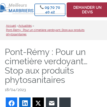
09 70 70
DEMANDER UN
40 42
DEVIS
Accueil
»
Actualités
»
Pont-Rémy : Pour un cimetière verdoyant…Stop aux produits
phytosanitaires
Pont-Rémy : Pour un
cimetière verdoyant…
Stop aux produits
phytosanitaires
18/04/2023
Facebook
LinkedIn
Twitter
E-mail
Bluesky