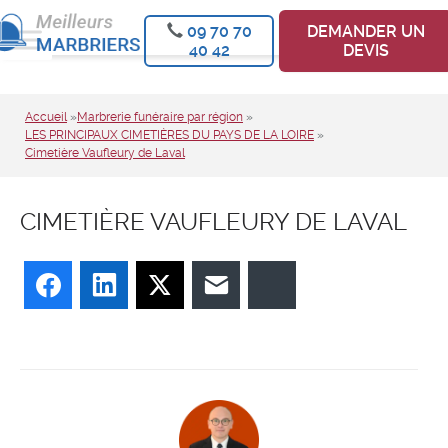
09 70 70
DEMANDER UN
40 42
DEVIS
Accueil
»
Marbrerie funéraire par région
»
LES PRINCIPAUX CIMETIÈRES DU PAYS DE LA LOIRE
»
Cimetière Vaufleury de Laval
CIMETIÈRE VAUFLEURY DE LAVAL
Facebook
LinkedIn
Twitter
E-mail
Bluesky