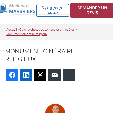
09 70 70
DEMANDER UN
40 42
DEVIS
Accueil
»
Galerie photos de tombes et cimetières
»
Monument cinéraire religieux
MONUMENT CINÉRAIRE
RELIGIEUX
Facebook
LinkedIn
Twitter
E-mail
Bluesky