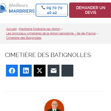
09 70 70
DEMANDER UN
40 42
DEVIS
Accueil
»
Marbrerie funéraire par région
»
Les principaux cimetières de la région parisienne – Île-de-France
»
Cimetière des Batignolles
CIMETIÈRE DES BATIGNOLLES
Facebook
LinkedIn
Twitter
E-mail
Bluesky