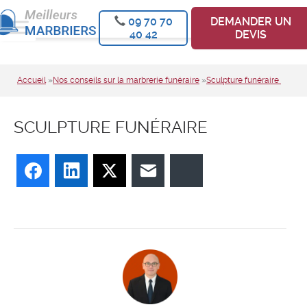
09 70 70
DEMANDER UN
40 42
DEVIS
Accueil
»
Nos conseils sur la marbrerie funéraire
»
Sculpture funéraire
SCULPTURE FUNÉRAIRE
Facebook
LinkedIn
Twitter
E-mail
Bluesky