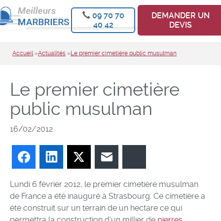
09 70 70
DEMANDER UN
40 42
DEVIS
Accueil
»
Actualités
»
Le premier cimetière public musulman
Le premier cimetière
public musulman
16/02/2012
Facebook
LinkedIn
Twitter
E-mail
Bluesky
Lundi 6 février 2012, le premier cimetière musulman
de France a été inauguré à Strasbourg. Ce cimetière a
été construit sur un terrain de un hectare ce qui
permettra la construction d’un millier de
pierres