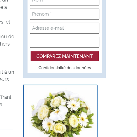
ve a
s, et
lieu de
chers
Confidentialité des données
ut à un
eurs
frant
la