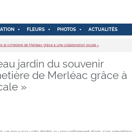
ATION
FLEURS
PHOTOS
ACTUALITÉS
s le cimetière de Merléac grâce à une collaboration locale »
au jardin du souvenir
metière de Merléac grâce à
cale »
un nouveau site dédié au recueillement dans son cimetière