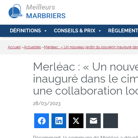
DÉFINITIONS
CONSEILS & PRIX
RÈGLEMENT
Accueil
»
Actualités
»
Merléac : « Un nouveau jardin du souvenir inauguré dan
Merléac : « Un nouve
inauguré dans le ci
une collaboration lo
28/03/2023
Facebook
LinkedIn
Twitter
E-mail
Bluesky
Récemment, la commune de Merléac a dévoilé 