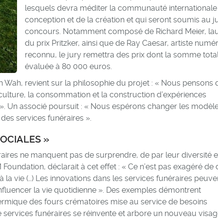
lesquels devra méditer la communauté internationale 
conception et de la création et qui seront soumis au j
concours. Notamment composé de Richard Meier, lau
du prix Pritzker, ainsi que de Ray Caesar, artiste numé
reconnu, le jury remettra des prix dont la somme tota
évaluée à 80 000 euros.
h Wah, revient sur la philosophie du projet : « Nous pensons
 culture, la consommation et la construction d’expériences
 vie ». Un associé poursuit : « Nous espérons changer les modèle
 des services funéraires ».
OCIALES »
raires ne manquent pas de surprendre, de par leur diversité e
oundation, déclarait à cet effet : « Ce n’est pas exagéré de 
la vie (…) Les innovations dans les services funéraires peuve
 influencer la vie quotidienne ». Des exemples démontrent
rmique des fours crématoires mise au service de besoins
 services funéraires se réinvente et arbore un nouveau visa