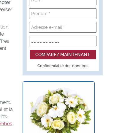
mpter
verser
tion,
le
ffres
ent
Confidentialité des données
ement,
l et la
nts.
ombes
.