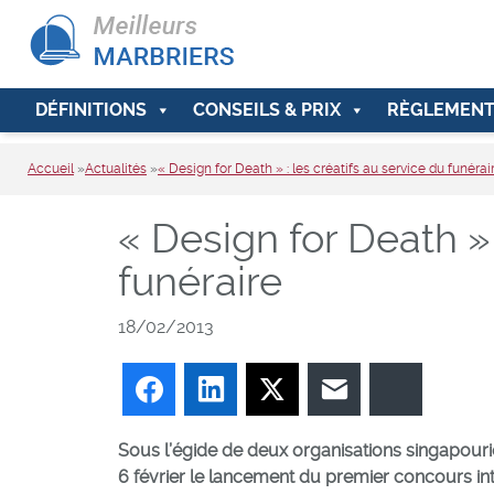
DÉFINITIONS
CONSEILS & PRIX
RÈGLEMENT
Accueil
»
Actualités
»
« Design for Death » : les créatifs au service du funérai
« Design for Death » 
funéraire
18/02/2013
Facebook
LinkedIn
Twitter
E-mail
Bluesky
Sous l’égide de deux organisations singapouri
6 février le lancement du premier concours inte