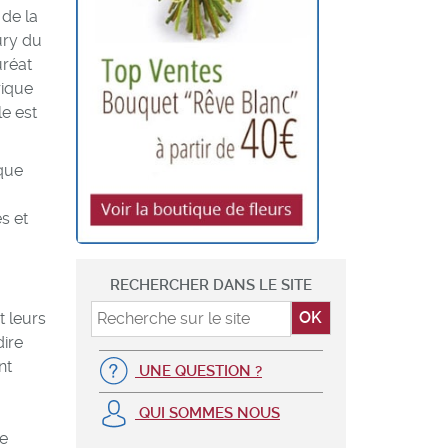
de la
ury du
réat
rique
le est
 que
s et
RECHERCHER DANS LE SITE
t leurs
dire
nt
UNE QUESTION ?
QUI SOMMES NOUS
ge