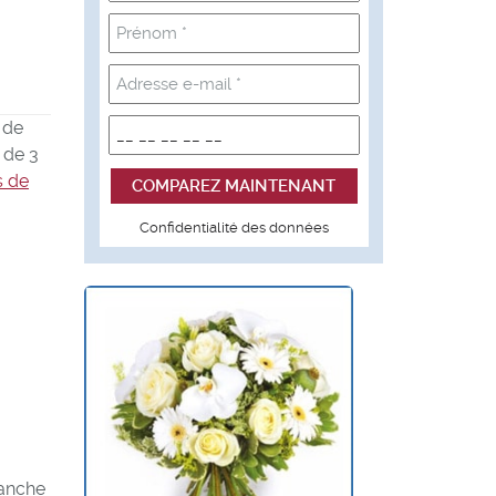
 de
s de 3
s de
Confidentialité des données
manche