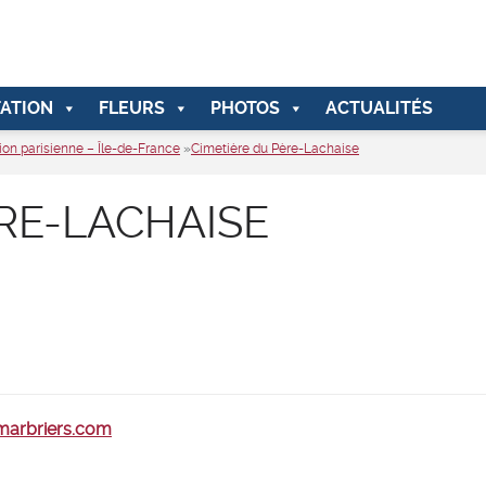
ATION
FLEURS
PHOTOS
ACTUALITÉS
ion parisienne – Île-de-France
»
Cimetière du Père-Lachaise
RE-LACHAISE
-marbriers.com