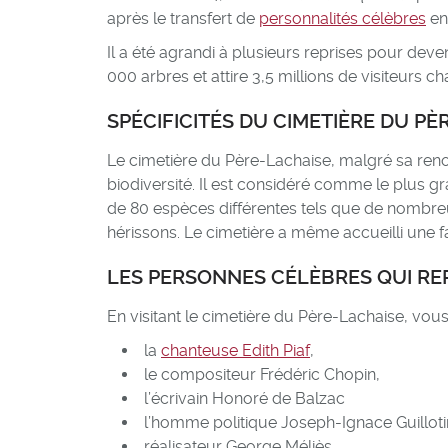
après le transfert de
personnalités célèbres
en
Il a été agrandi à plusieurs reprises pour dev
000 arbres et attire 3,5 millions de visiteurs 
SPÉCIFICITÉS DU CIMETIÈRE DU PÈ
Le cimetière du Père-Lachaise, malgré sa ren
biodiversité. Il est considéré comme le plus gra
de 80 espèces différentes tels que de nombre
hérissons. Le cimetière a même accueilli une f
LES PERSONNES CÉLÈBRES QUI RE
En visitant le cimetière du Père-Lachaise, vou
la
chanteuse Edith Piaf
,
le compositeur Frédéric Chopin,
l’écrivain Honoré de Balzac
l’homme politique Joseph-Ignace Guilloti
réalisateur George Méliès,