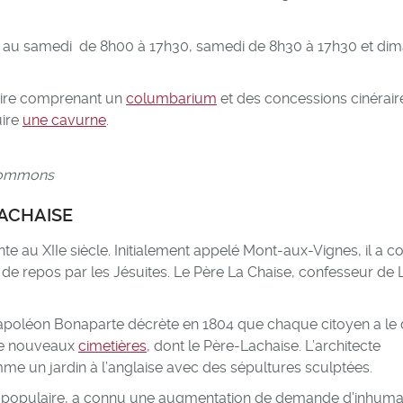
di au samedi de 8h00 à 17h30, samedi de 8h30 à 17h30 et di
raire comprenant un
columbarium
et des concessions cinérair
uire
une cavurne
.
 Commons
LACHAISE
te au XIIe siècle. Initialement appelé Mont-aux-Vignes, il a c
u de repos par les Jésuites. Le Père La Chaise, confesseur de 
poléon Bonaparte décrète en 1804 que chaque citoyen a le 
 de nouveaux
cimetières
, dont le Père-Lachaise. L’architecte
e un jardin à l’anglaise avec des sépultures sculptées.
eu populaire, a connu une augmentation de demande d’inhuma