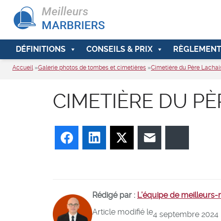
DÉFINITIONS
CONSEILS & PRIX
RÈGLEMENT
Accueil
»
Galerie photos de tombes et cimetières
»
Cimetière du Père Lachai
CIMETIÈRE DU PÈ
Facebook
LinkedIn
Twitter
E-mail
Bluesky
Rédigé par :
L’équipe de meilleurs
Article modifié le
4 septembre 2024