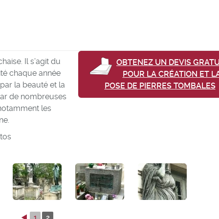
aise. Il s’agit du
OBTENEZ UN DEVIS GRATU
isité chaque année
POUR LA CRÉATION ET L
par la beauté et la
POSE DE PIERRES TOMBALES
car de nombreuses
 notamment les
ne.
otos
◄
1
2