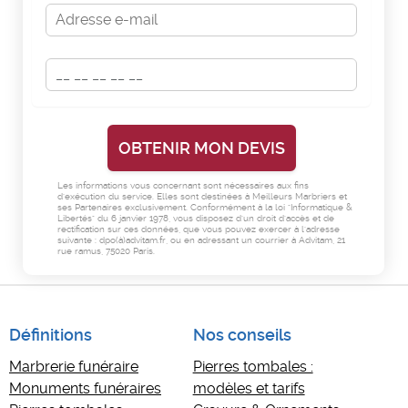
Les informations vous concernant sont nécessaires aux fins
d'exécution du service. Elles sont destinées à Meilleurs Marbriers et
ses Partenaires exclusivement. Conformément à la loi "Informatique &
Libertés" du 6 janvier 1978, vous disposez d'un droit d'accès et de
rectification sur ces données, que vous pouvez exercer à l'adresse
suivante : dpo(à)advitam.fr, ou en adressant un courrier à Advitam, 21
rue ramus, 75020 Paris.
Définitions
Nos conseils
Marbrerie funéraire
Pierres tombales :
Monuments funéraires
modèles et tarifs