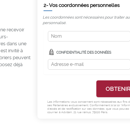
2- Vos coordonnées personnelles
Les coordonnées sont nécessaires pour traiter a
personnalisé.
 ne recevoir
urs-
res dans une
est invité à
CONFIDENTIALITÉ DES DONNÉES
briers peuvent
sposez déjà
Les informations vous concernant sont nécessaires aux fins d'
ses Partenaires exclusivement. Conformément à la loi "Informa
d'accès et de rectification sur ces données, que vous pouvez 
courrier à Advitam, 21 rue ramus, 75020 Paris.